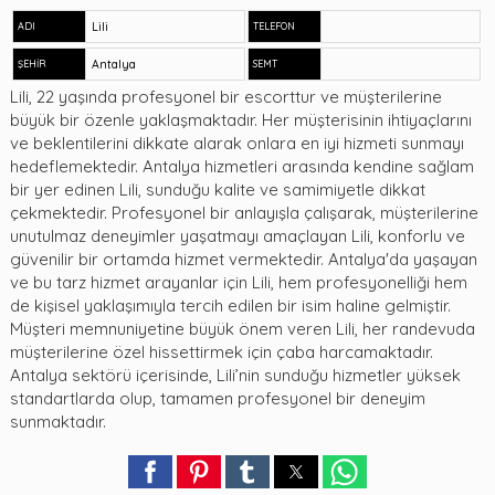
Lili
ADI
TELEFON
Antalya
ŞEHİR
SEMT
Lili, 22 yaşında profesyonel bir escorttur ve müşterilerine
büyük bir özenle yaklaşmaktadır. Her müşterisinin ihtiyaçlarını
ve beklentilerini dikkate alarak onlara en iyi hizmeti sunmayı
hedeflemektedir. Antalya hizmetleri arasında kendine sağlam
bir yer edinen Lili, sunduğu kalite ve samimiyetle dikkat
çekmektedir. Profesyonel bir anlayışla çalışarak, müşterilerine
unutulmaz deneyimler yaşatmayı amaçlayan Lili, konforlu ve
güvenilir bir ortamda hizmet vermektedir. Antalya'da yaşayan
ve bu tarz hizmet arayanlar için Lili, hem profesyonelliği hem
de kişisel yaklaşımıyla tercih edilen bir isim haline gelmiştir.
Müşteri memnuniyetine büyük önem veren Lili, her randevuda
müşterilerine özel hissettirmek için çaba harcamaktadır.
Antalya sektörü içerisinde, Lili’nin sunduğu hizmetler yüksek
standartlarda olup, tamamen profesyonel bir deneyim
sunmaktadır.